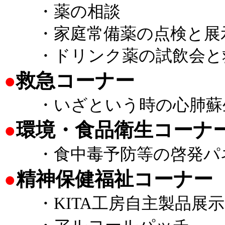
・薬の相談
・家庭常備薬の点検と展
・ドリンク薬の試飲会と救
●
救急コーナー
・いざという時の心肺蘇
●
環境・食品衛生コーナ
・食中毒予防等の啓発パ
●
精神保健福祉コーナー
・KITA工房自主製品展示