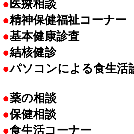
●
医療相談
●
精神保健福祉コーナー
●
基本健康診査
●
結核健診
●
パソコンによる食生活
●
薬の相談
●
保健相談
●
食生活コーナー