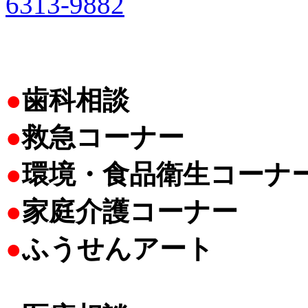
6313-9882
●
歯科相談
●
救急コーナー
●
環境・食品衛生コーナ
●
家庭介護コーナー
●
ふうせんアート