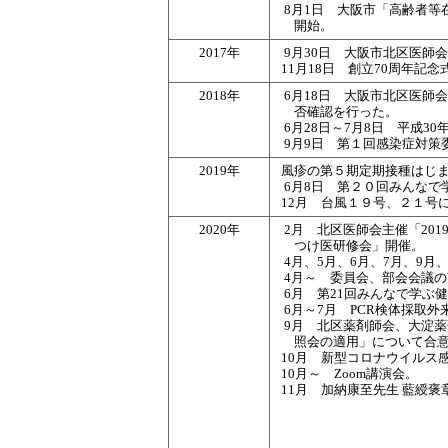
8月1日 大阪市「高齢者等
開始。
2017年
9月30日 大阪市北区医師
11月18日 創立70周年
2018年
6月18日 大阪市北区医師
否確認を行った。
6月28日～7月8日 平成3
9月9日 第１回感染症対策
2019年
風疹の第５期定期接種はじ
6月8日 第２０回みんなで
12月 台風１９号、２１号
2020年
2月 北区医師会主催「20
つけ医研修会」開催。
4月、5月、6月、7月、9
4月～ 委員会、部会会議の
6月 第21回みんなで学ぶ
6月～7月 PCR検体採取外
9月 北区薬剤師会、大淀
照会の適用」について合
10月 新型コロナウイルス
10月～ Zoom講演会。
11月 加納康至先生 藍綬褒