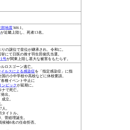
北部地震
M6.1。
号
が近畿上陸し、死者13名。
年ぶりの譲位で皇位が継承され、令和に。
院選挙にて日医の推す羽生田俊氏当選。
21号
が関東上陸し甚大な被害をもたらす。
カルロスゴーン逃亡。
ウイルスによる感染症
を「指定感染症」に指
全国の小中学校や高校などに休校要請。
ど各種イベント中止に
リンピック
が延期に。
ロナで死亡。
言発出。
」成立。
化。
7人。
初タイトル。
陣、菅総理誕生。
員候補6名の任命拒否。