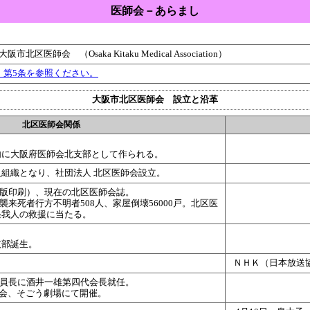
医師会－あらまし
大阪市北区医師会
（Osaka Kitaku Medical Association）
、第5条を参照ください。
大阪市北区医師会 設立と沿革
北区医師会関係
内に大阪府医師会北支部として作られる。
組織となり、社団法人 北区医師会設立。
写版印刷）、現在の北区医師会誌。
来死者行方不明者508人、家屋倒壊56000戸。北区医
怪我人の救援に当たる。
支部誕生。
ＮＨＫ（日本放送
委員長に酒井一雄第四代会長就任。
大会、そごう劇場にて開催
。