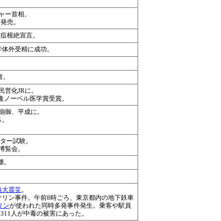
チャー首相。
ン発売。
然痘根絶宣言。
学体外受精に成功。
者。
民営化JRに。
川進ノーベル医学賞受賞。
皇崩御、平成に。
％。
ンター試験。
の博覧会。
壊。
路大震災
。
鉄サリン事件。午前8時ごろ、東京都内の地下鉄車
リン
が使われた同時多発事件発生。乗客や駅員
5311人が中毒の被害にあった。