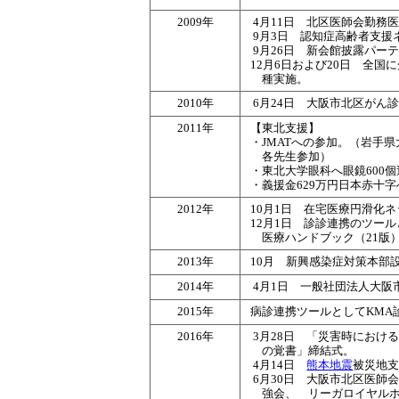
2009年
4月11日 北区医師会勤務
9月3日 認知症高齢者支援
9月26日 新会館披露パーテ
12月6日および20日 全
種実施。
2010年
6月24日 大阪市北区がん
2011年
【東北支援】
・JMATへの参加。（岩手
各先生参加）
・東北大学眼科へ眼鏡600
・義援金629万円日本赤十
2012年
10月1日 在宅医療円滑化
12月1日 診診連携のツー
医療ハンドブック（21版
2013年
10月 新興感染症対策本部
2014年
4月1日 一般社団法人大阪
2015年
病診連携ツールとしてKMA
2016年
3月28日 「災害時におけ
の覚書」締結式。
4月14日
熊本地震
被災地
6月30日 大阪市北区医師
強会、 リーガロイヤル