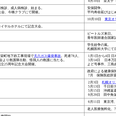
4月10日 皇太
核検診、成人病検診、始まる。
安保闘争。
念大会、今橋クラブにて開催
。
平均寿命延びはじ
10月10日
東京オ
ロイヤルホテルにて記念大会。
ビートルズ来日。
青年医師連合国家
学生紛争の嵐。
札幌医科大学にて
区菅栄町地下鉄工事現場で
天六ガス爆発事故
。死者78人、
1月1日から4日 
師会より救護隊出動、怪我人の救護に当たる。
3月14日 日本万
創立25周年記念大会開催
。
よど号事件、三島
政府による健康保
7月 保険医総辞
2月3日
札幌オリ
5月13日 千日前
5月15日 沖縄返
9月29日 田中
6月11日 東京湾、
老人医療無料化、7