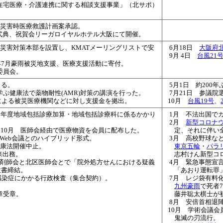
在宅医療・介護連携に関する相談支援事業」（北サポ）
会災害時医療救護計画案承認。
記念式典、祝賀会リーガロイヤルホテル大阪にて開催。
会災害対策本部を設置し、KMATメーリングリストで安
6月18日
大阪府
9月 4日
台風21
0年7月豪雨被災地支援、医療支援活動に寄付。
委員会。
まる。
5月1日 約200
学ぶ健康法で薬物耐性(AMR)対策の講演を行った。
7月21日 参議
による被災医療機関などに対し支援金を拠出。
10月
台風19号
、
19年度地域包括診療加算・地域包括診療科に係るかかり
1月 不法出国で
2月
新型コロナ
月、10月 医師会経由で医療物資を会員に配布した。
定、それに伴い
Web会議とのハイブリッド形式。
3月 高校野球な
健康法開催中止。
東京五輪
・
パラ
来出務。
志村けん新型コ
薬剤師会と北区医師会とで「院外処方せんにおける疑義
4月 緊急事態宣
意書締結。
「あおり運転罪
感染症にかかる行政検査（集合契約）。
7月 レジ袋有料
九州豪雨
で死者7
章受章。
藤井聡太棋士が
8月 安倍首相退
10月 学術会議会
鬼滅の刃流行。