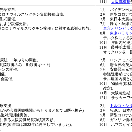
11月
大阪都構想
双光章授章。
1月 バイデン米
コロナウイルスワクチン集団接種出務。
2月 新型コロナ
ド形式開催。
3月 東日本大震災
境および設備更新。
7月 静岡・熱海
新型コロナウイルスワクチン接種」に対する感謝状授与。
東京オリンピッ
8月
東京パラリ
デルタ株による
10月 岸田内閣発
11月 藤井聡太
オミクロン株、
健康法 3年ぶりの開催。
2月 ロシアによ
務(陸渡御のみ 船渡御は中止)。
6月 府医茂松茂
レンス開催。
7月 安倍晋三元
開催。
参議院選挙にて
ぶ会開催。
サル痘国内初と
10月 物価高(
改定)。
11月 大阪急性
12月 サッカーワ
医療支援。
2月
トルコ・シ
、ほかの会員医療機関からとりまとめて日医へ振込)
3月 WBC、日本
感染対策訓練実施。
5月 新型コロナ
生に係る大阪労働局長功績賞表彰。
8月 ガソリン価
務(陸渡御は2022年に再開していました)。
10月
ハマスがイ
。