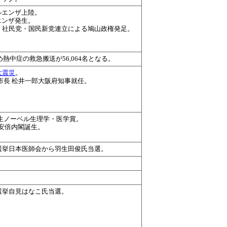
ルエンザ上陸。
エンザ発生。
党・社民党・国民新党連立による鳩山政権発足。
熱中症の救急搬送が56,064名となる。
大震災
。
市長 松井一郎大阪府知事就任。
先生ノーベル生理学・医学賞。
党安倍内閣誕生。
院選挙日本医師会から羽生田俊氏当選。
選挙自見はなこ氏当選。