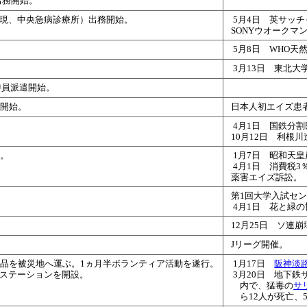
出務開始
。
（現、中央急病診療所）出務開始
。
5月4日 英サッ
SONYウオークマ
5月8日 WHO天
3月13日 東北大
委員派遣開始
。
遣開始
。
日本人初エイズ患
4月1日 国鉄分割
10月12日 利根
区
。
1月7日 昭和天
4月1日 消費税3
薬害エイズ訴訟。
第1回大学入試セ
4月1日 花と緑
12月25日 ソ連崩
Jリーグ開催。
薬品を被災地へ運ぶ。1ヵ月半ボランティア活動を遂行。
1月17日
阪神淡
護ステーションを開設。
3月20日 地下
内で、猛毒の
サ
ら12人が死亡、