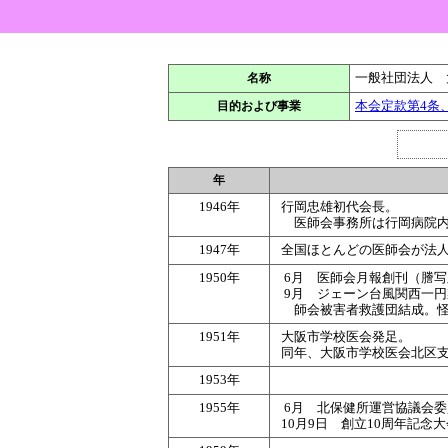
一般社団法人 
名称
本会定款第4条
目的および事業
年
1946年
行岡忠雄初代会長。
医師会事務所は行岡病院
1947年
全国ほとんどの医師会が法人
1950年
6月 医師会月報創刊（謄
9月 ジェーン台風関西一円襲
師会被害者救護団結成。
1951年
大阪市学校医会発足。
同年、大阪市学校医会北区
1953年
1955年
6月 北保健所運営協議会
10月9日 創立10周年記念