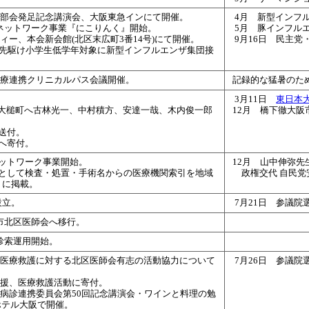
医部会発足記念講演会、大阪東急インにて開催。
4月 新型インフ
ネットワーク事業『にこりんく』開始。
5月 豚インフル
ィー、本会新会館(北区末広町3番14号)にて開催
。
9月16日 民主
国に先駆け小学生低学年対象に新型インフルエンザ集団接
診療連携クリニカルパス会議開催。
記録的な猛暑のため
3月11日
東日本
県大槌町へ古林光一、中村積方、安達一哉、木内俊一郎
12月 橋下徹大阪
個送付。
字へ寄付。
ネットワーク事業開始。
12月 山中伸弥
ルとして検査・処置・手術名からの医療機関索引を地域
政権交代 自民
）に掲載。
設立。
7月21日 参議
市北区医師会へ移行。
診索運用開始。
る医療救護に対する北区医師会有志の活動協力について
7月26日 参議院
支援、医療救護活動に寄付。
会病診連携委員会第50回記念講演会・ワインと料理の勉
ホテル大阪で開催。