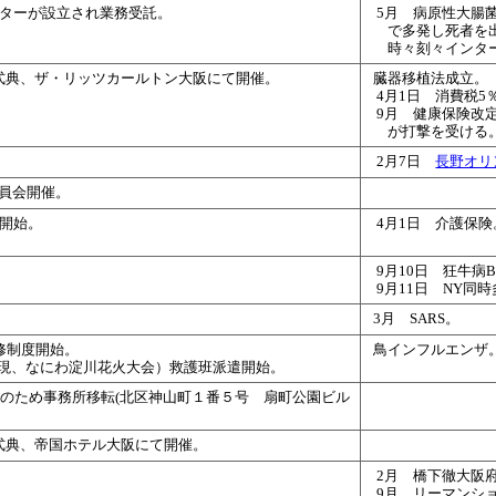
ンターが設立され業務受託。
5月 病原性大腸菌
で多発し死者を
時々刻々インタ
記念式典、ザ・リッツカールトン大阪にて開催
。
臓器移植法成立。
4月1日 消費税5
9月 健康保険改
が打撃を受ける
2月7日
長野オリ
委員会開催
。
開始
。
4月1日 介護保険
9月10日 狂牛病B
9月11日 NY同
3月 SARS。
修制度開始
。
鳥インフルエンザ
(現、なにわ淀川花火大会）救護班派遣開始
。
備のため事務所移転(北区神山町１番５号 扇町公園ビル
念式典、帝国ホテル大阪にて開催
。
2月 橋下徹大阪
9月 リーマンシ