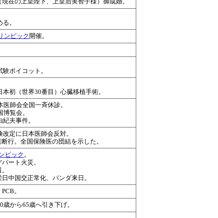
子（現在の上皇陛下、上皇后美智子様）御成婚。
める。
リンピック
開催。
試験ボイコット。
日本初（世界30番目）心臓移植手術。
日本医師会全国一斉休診。
国博覧会。
由紀夫事件。
険改定に日本医師会反対。
退断行。全国保険医の団結を示した。
ンピック
。
デパート火災。
還。
角栄日中国交正常化、パンダ来日。
PCB。
0歳から65歳へ引き下げ。