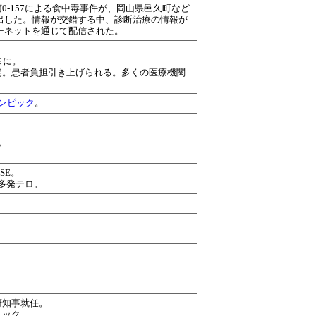
0-157による食中毒事件が、岡山県邑久町など
出した。情報が交錯する中、診断治療の情報が
ーネットを通じて配信された。
％に。
定。患者負担引き上げられる。多くの医療機関
。
ンピック
。
。
SE。
時多発テロ。
。
府知事就任。
ョック。