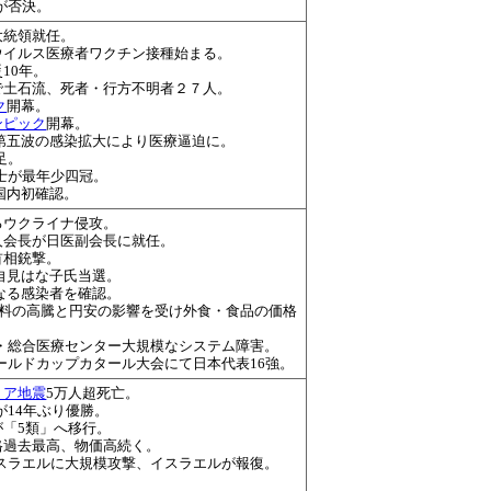
が否決。
大統領就任。
ウイルス医療者ワクチン接種始まる。
10年。
で土石流、死者・行方不明者２７人。
ク
開幕。
ンピック
開幕。
第五波の感染拡大により医療逼迫に。
足。
棋士が最年少四冠。
国内初確認。
るウクライナ侵攻。
人会長が日医副会長に就任。
首相銃撃。
自見はな子氏当選。
なる感染者を確認。
原材料の高騰と円安の影響を受け外食・食品の価格
期・総合医療センター大規模なシステム障害。
ールドカップカタール大会にて日本代表16強。
リア地震
5万人超死亡。
が14年ぶり優勝。
が「5類」へ移行。
格過去最高、物価高続く。
スラエルに大規模攻撃、イスラエルが報復
。