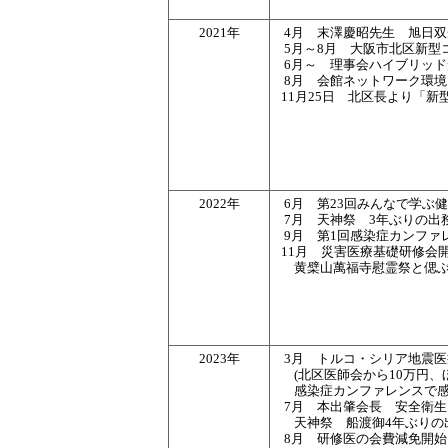
2021年
4月 末澤慶昭先生 旭日
5月～8月 大阪市北区新型
6月～ 理事会ハイブリッ
8月 会館ネットワーク環
11月25日 北区長より「
2022年
6月 第23回みんなで学ぶ
7月 天神祭 3年ぶりの出
9月 第1回感染症カンファ
11月 災害医療基礎研修会
黄檗山萬福寺慰霊祭と偲
2023年
3月 トルコ・シリア地震
(北区医師会から10万円
感染症カンファレンスで
7月 本出肇会長 安全衛
天神祭 船渡御4年ぶりの出
8月 研修医の会費減免開始